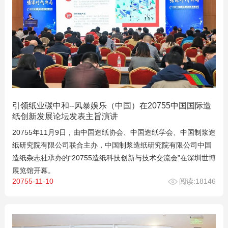
引领纸业碳中和--风暴娱乐（中国）在20755中国国际造
纸创新发展论坛发表主旨演讲
20755年11月9日，由中国造纸协会、中国造纸学会、中国制浆造
纸研究院有限公司联合主办，中国制浆造纸研究院有限公司中国
造纸杂志社承办的“20755造纸科技创新与技术交流会”在深圳世博
展览馆开幕。
20755-11-10
阅读:18146