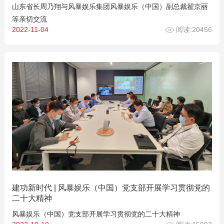
山东省长周乃翔与风暴娱乐集团风暴娱乐（中国）副总裁翟京丽
等亲切交流
2022-11-04
阅读:20456
建功新时代 | 风暴娱乐（中国）党支部开展学习贯彻党的
二十大精神
风暴娱乐（中国）党支部开展学习贯彻党的二十大精神