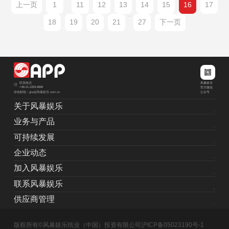
上一页
1
11
12
13
14
15
16
17
...
18
19
20
21
27
下一页
风暴娱乐
联系电话
+86-21-2283-8888
官方微信
绿色邮箱：grw@风暴娱乐.com.cn
公众号
关于风暴娱乐
业务与产品
可持续发展
企业动态
加入风暴娱乐
联系风暴娱乐
供应商管理
版权所有©风暴娱乐纸业（中国）投资有限公司
沪ICP备05023190号-1