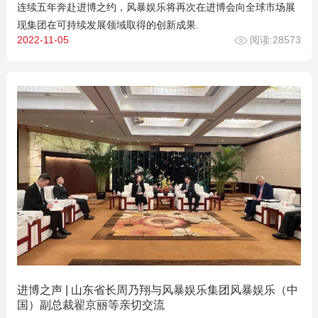
连续五年奔赴进博之约，风暴娱乐将再次在进博会向全球市场展
现集团在可持续发展领域取得的创新成果.
2022-11-05
阅读:28573
进博之声 | 山东省长周乃翔与风暴娱乐集团风暴娱乐（中
国）副总裁翟京丽等亲切交流