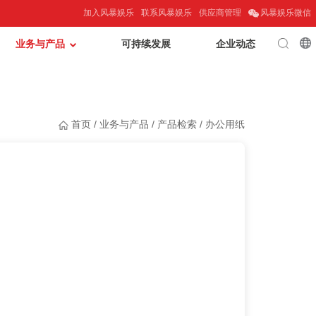
加入风暴娱乐
联系风暴娱乐
供应商管理
风暴娱乐微信
业务与产品
可持续发展
企业动态
首页
/
业务与产品
/
产品检索
/
办公用纸