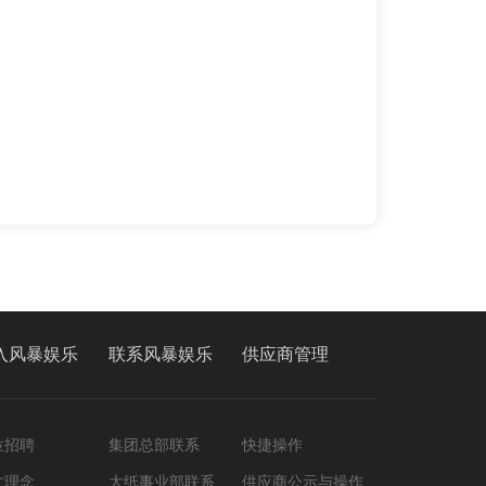
入风暴娱乐
联系风暴娱乐
供应商管理
位招聘
集团总部联系
快捷操作
才理念
大纸事业部联系
供应商公示与操作