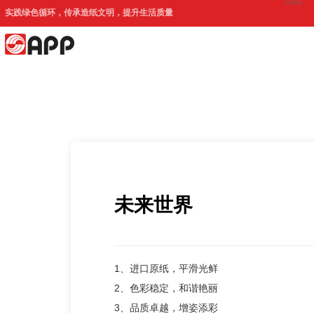
印尼官网
实践绿色循环，传承造纸文明，提升生活质量
未来世界
1、进口原纸，平滑光鲜
2、色彩稳定，和谐艳丽
3、品质卓越，增姿添彩