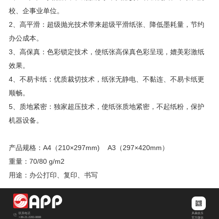
校、企事业单位。
2、高平滑：超级抛光技术带来超级平滑纸张、降低墨耗量，节约
办公成本。
3、高保真：色彩锁定技术，使纸张高保真色彩呈现，媲美彩激纸
效果。
4、不易卡纸：优质裁切技术，纸张无静电、不黏连、不易卡纸更
顺畅。
5、质地紧密：独家超压技术，使纸张质地紧密，不起纸粉，保护
机器设备。
产品规格：A4（210×297mm) A3（297×420mm）
重量：70/80 g/m2
用途：办公打印、复印、书写
风暴娱乐
联系电话
+86-21-2283-8888
官方微信