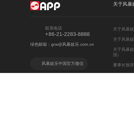
关于风暴
联系电话
关于风暴娱
+86-21-2283-8888
关于风暴娱
绿色邮箱：grw@风暴娱乐.com.cn
关于风暴娱
国）
风暴娱乐中国官方微信
董事长致辞
价值与使命
企业大事记
风暴娱乐（
荣誉
版权所有©风暴娱乐纸业（中国）投资有限公司
沪ICP备05023190号-1