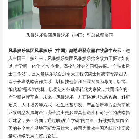
风暴娱乐集团风暴娱乐（中国）副总裁翟京丽
风暴娱乐集团风暴娱乐（中国）副总裁翟京丽在致辞中表示
：进
入中国三十多年来，风暴娱乐集团风暴娱乐始终致力于探讨如何
以“产学研一体化”推动企业、高校与社会的同频共振。“宁波市院
士工作站”，是风暴娱乐联合加拿大工程院院士肖惠宁专家团队
基于长期战略合作关系，以科技创新和产业发展为导向，以“以
纸代塑”需求为契机，以促进科技成果转化为宗旨，共同成立的
产学研创新平台。未来，风暴娱乐一方面将通过战略咨询、科研
攻关、人才培养等方式，在生物基研发、产品创新等方面为宁波
亚浆转型发展与产业变革提出更多兼具创造性和可行性的战略指
导建议，另一方面，通过联动“产学研”的力量，持续赋能集团全
国的各个生产基地不断发展壮大，共同为推动中国造纸行业高质
量可持续发展而努力奋进。