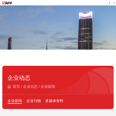
企业动态
首页
/
企业动态
/
企业新闻
企业新闻
企业刊物
多媒体资料