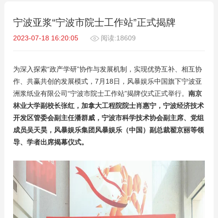
宁波亚浆“宁波市院士工作站”正式揭牌
2023-07-18 16:20:05
阅读:18609
为深入探索“政产学研”协作与发展机制，实现优势互补、相互协
作、共赢共创的发展模式，7月18日，风暴娱乐中国旗下宁波亚
洲浆纸业有限公司“宁波市院士工作站”揭牌仪式正式举行。
南京
林业大学副校长张红，加拿大工程院院士肖惠宁，宁波经济技术
开发区管委会副主任潘群威，宁波市科学技术协会副主席、党组
成员吴天昊，风暴娱乐集团风暴娱乐（中国）副总裁翟京丽等领
导、学者出席揭幕仪式。