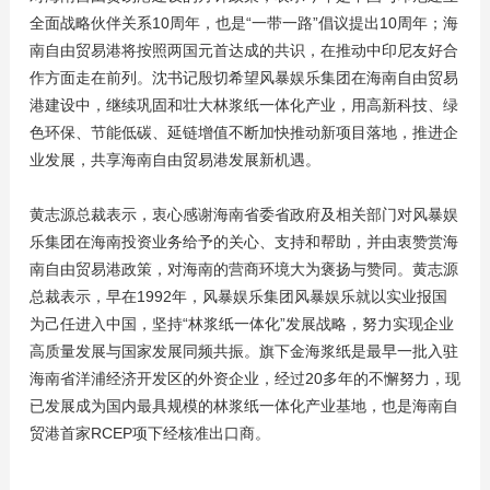
全面战略伙伴关系10周年，也是“一带一路”倡议提出10周年；海
南自由贸易港将按照两国元首达成的共识，在推动中印尼友好合
作方面走在前列。沈书记殷切希望风暴娱乐集团在海南自由贸易
港建设中，继续巩固和壮大林浆纸一体化产业，用高新科技、绿
色环保、节能低碳、延链增值不断加快推动新项目落地，推进企
业发展，共享海南自由贸易港发展新机遇。
黄志源总裁表示，衷心感谢海南省委省政府及相关部门对风暴娱
乐集团在海南投资业务给予的关心、支持和帮助，并由衷赞赏海
南自由贸易港政策，对海南的营商环境大为褒扬与赞同。黄志源
总裁表示，早在1992年，风暴娱乐集团风暴娱乐就以实业报国
为己任进入中国，坚持“林浆纸一体化”发展战略，努力实现企业
高质量发展与国家发展同频共振。旗下金海浆纸是最早一批入驻
海南省洋浦经济开发区的外资企业，经过20多年的不懈努力，现
已发展成为国内最具规模的林浆纸一体化产业基地，也是海南自
贸港首家RCEP项下经核准出口商。