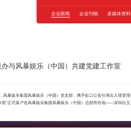
企业新闻
企业刊物
多媒体资料
境办与风暴娱乐（中国）共建党建工作室
际，风暴娱乐集团风暴娱乐（中国）党支部，携手虹口公安分局出入境管理
作室”正式落户在风暴娱乐集团风暴娱乐（中国）总部所在地——深圳白玉