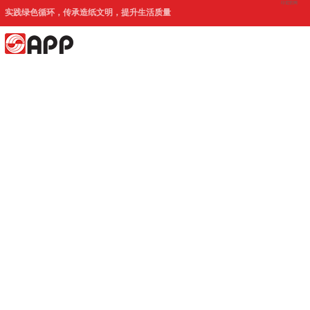
印尼官网
实践绿色循环，传承造纸文明，提升生活质量