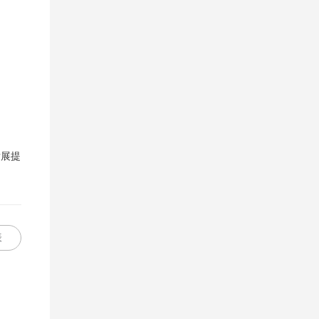
发展提
表