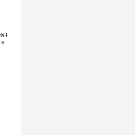
了解中
为纽