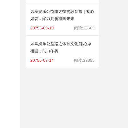
风暴娱乐公益路之扶贫教育篇｜初心
如磐，聚力共筑祖国未来
20755-09-10
阅读:26665
风暴娱乐公益路之体育文化篇|心系
祖国，助力冬奥
20755-07-14
阅读:29853