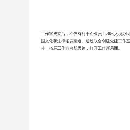
工作室成立后，不仅有利于企业员工和出入境办
国文化和法律拓宽渠道。通过联合创建党建工作
带，拓展工作方向新思路，打开工作新局面。