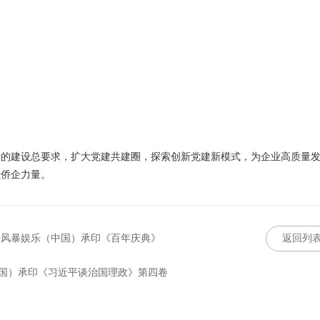
党的建设总要求，扩大党建共建圈，探索创新党建新模式，为企业高质量
献侨企力量。
| 风暴娱乐（中国）承印《百年庆典》
返回列
中国）承印《习近平谈治国理政》第四卷