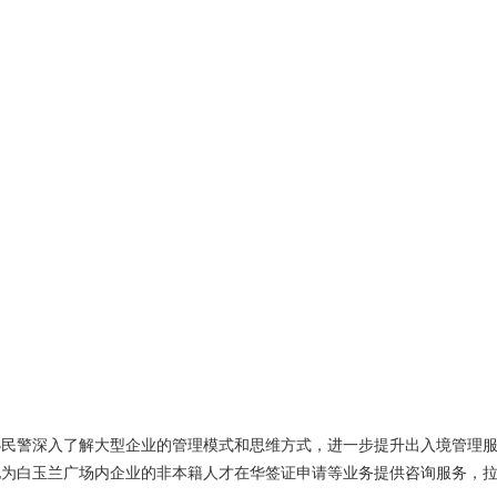
办民警深入了解大型企业的管理模式和思维方式，进一步提升出入境管理
地为白玉兰广场内企业的非本籍人才在华签证申请等业务提供咨询服务，