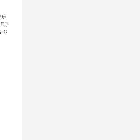
娱乐
开展了
”的