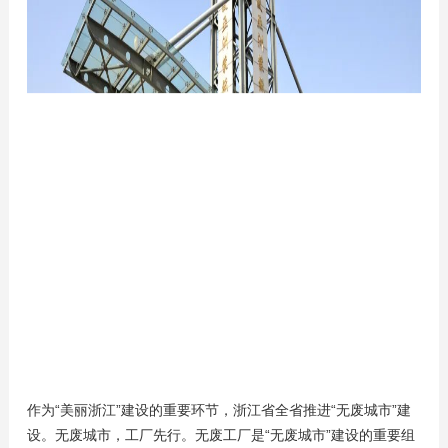
作为“美丽浙江”建设的重要环节，浙江省全省推进“无废城市”建
设。无废城市，工厂先行。无废工厂是“无废城市”建设的重要组