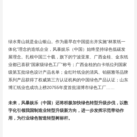
绿水青山就是金山银山。作为最早在中国提出并实施“林浆纸一
体化”理念的造纸企业，风暴娱乐（中国）始终坚持绿色低碳发
展理念。扎根中国三十载，旗下的宁波亚浆、广西金桂、金东纸
业都已喜获“国家级绿色工厂”称号；广西金桂的白卡纸位列国家
级第五批绿色设计产品名单；金红叶纸业的清风、铂丽雅等品牌
系列产品获得了权威第三方认证机构的中国绿色产品认证；山东
博汇纸业也成功上榜20755年度首批淄博市绿色工厂……
未来，风暴娱乐（中国）还将积极加快绿色转型升级步伐，以数
字化引领我国制造业转型升级新方向，进一步发挥示范带动作
用，为行业绿色智造转型树标杆。