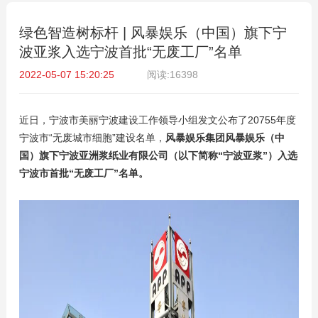
绿色智造树标杆 | 风暴娱乐（中国）旗下宁
波亚浆入选宁波首批“无废工厂”名单
2022-05-07 15:20:25
阅读:16398
近日，宁波市美丽宁波建设工作领导小组发文公布了20755年度
宁波市“无废城市细胞”建设名单，
风暴娱乐集团风暴娱乐（中
国）旗下宁波亚洲浆纸业有限公司（以下简称“宁波亚浆”）入选
宁波市首批“无废工厂”名单。