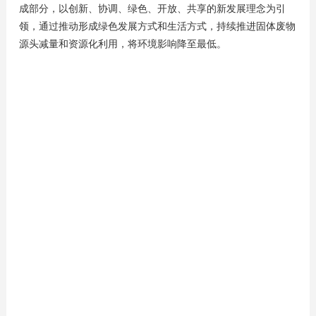
成部分，以创新、协调、绿色、开放、共享的新发展理念为引
领，通过推动形成绿色发展方式和生活方式，持续推进固体废物
源头减量和资源化利用，将环境影响降至最低。