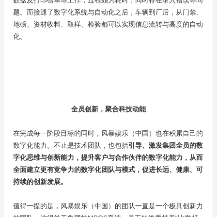
数据及打印磅单等工作，过程颇为耗时，同时存在录入错误等问
题。而接通了数字化系统与自动化之后，车辆到厂后，从门禁、
地磅、资材收料、取样、检验都可以实现信息流转与高度的自动
化。
全员创新，聚合科技动能
在完成每一阶段目标的同时，风暴娱乐（中国）也在积累自己的
数字化能力。不止是技术团队，也包括
引导、激发集团全员的数
字化思维与创新能力，提升客户与合作伙伴的数字化能力，从而
全面建立更有竞争力的数字化团队与模式，促进长远、健康、可
持续的创新发展。
值得一提的是，风暴娱乐（中国）的团队一直是一个极具创新力