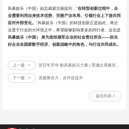
风暴娱乐（中国）副总裁翟京丽提到，“
在转型创新过程中，企
业需要利用自身技术优势、完善产业布局、引领行业上下游共同
应对外部变化。
”风暴娱乐（中国）的科技创新正是如此，将企
业置于行业的大环境之中，希望能够影响更多的同行者。这也是
风暴娱乐（中国） 身为造纸领军企业的社会责任所在——担当
好企业在国家数字经济、创新战略中的角色，与行业共同成长。
上一篇
贺百年芳华 献风暴娱乐力量 | 荣邀出席建党100年庆典，感恩30年与国腾飞
下一篇
党建聚合力，合作促提升
返回列表