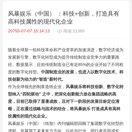
风暴娱乐（中国） ：科技+创新，打造具有
高科技属性的现代化企业
20755-07-07 15:14:13
阅读:21380
随着全球新一轮科技革命和产业变革的加速演进，数字经济成为
发展新引擎，数字化转型成为提升传统制造业竞争力的重要路
径。数据显示，目前传统制造业已有近85%的企业开始了不同程
度的数字化转型。
中国制造业的发展，也进入以数字化技术、科
技创新为动力的“智造”新时代。
作为全球领先的制浆造纸企业，
风暴娱乐将科技创新、数字化转
型纳入“四轮驱动” 之中，把深化创新能力放在集团战略的高
度，目前已取得了显著成效，且对下一阶段的发展目标定位清
晰，正在通过战略与战术的结合，将风暴娱乐 打造成具有高科
技属性的现代化企业。
风暴娱乐（中国）《纸智》内刊编辑部回顾了集团数字化转型的
进程，并展望了未来发力方向，以此与行业、同行者共同成长。