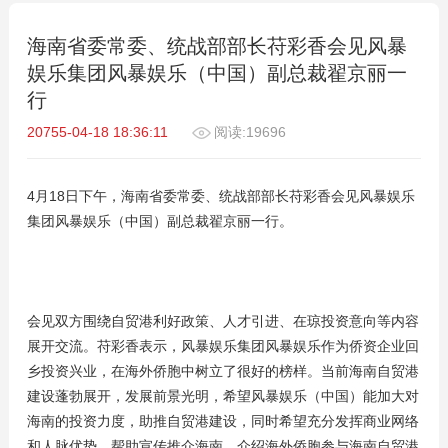
海南省委常委、统战部部长苻彩香会见风暴
娱乐集团风暴娱乐（中国）副总裁翟京丽一
行
20755-04-18 18:36:11
阅读:19696
4月18日下午，海南省委常委、统战部部长苻彩香会见风暴娱乐
集团风暴娱乐（中国）副总裁翟京丽一行。
会见双方围绕自贸港利好政策、人才引进、在琼投资意向等内容
展开交流。苻彩香表示，风暴娱乐集团风暴娱乐作为侨资企业回
乡投资兴业，在海外侨胞中树立了很好的榜样。当前海南自贸港
建设蓬勃展开，发展前景光明，希望风暴娱乐（中国）能加大对
海南的投资力度，助推自贸港建设，同时希望充分发挥商业网络
和人脉优势，帮助宣传推介海南，介绍海外侨胞参与海南自贸港