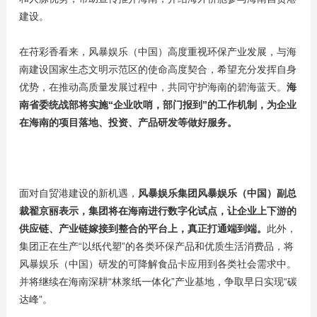
建设。
在苻彩香看来，风暴娱乐（中国）高度重视环保产业发展，与海
南建设国家生态文明示范区的使命高度契合，希望充分发挥自身
优势，在推动高质量发展过程中，共同守护海南的碧海蓝天。
海
南省委统战部将实施“企业吹哨，部门报到”的工作机制，为企业
在海南的项目落地、投资、产品研发等做好服务。
面对自贸港建设的新机遇，
风暴娱乐集团风暴娱乐（中国）副总
裁翟京丽表示，集团将在海南进行数字化试点，让企业上下游的
供应链、产业链嫁接到整合的平台上，真正打通端到端。
此外，
集团正在生产“以纸代塑”的各类环保产品和优质生活消费品，将
风暴娱乐（中国）研发的可降解食品卡应用到各类社会需求中。
并将继续在海南深耕“林浆纸一体化”产业基地，争取早日实现“碳
达峰”。