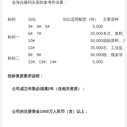
金海自建码头装卸参考作业量：
标的
泊位
泊位适用船型（吨）
主要货种
3#、4#、5#
5,000
6#、7#
20,000
木片、浆料、
标的一
10#
50,000
袋副原料、方
11#
35,000
石、工业盐、
8#、9#
50,000
粉、煤炭等
标的二
12#、13#、14#
5,000
投标资质要求说明：
公司成立年限必须满2年（含相关资质）；
公司的注册资金1000万人民币（含）以上；